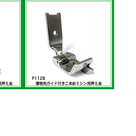
薄物用ガイド付き二本針ミシン用押え金
ン用押え
P112Bシリーズ