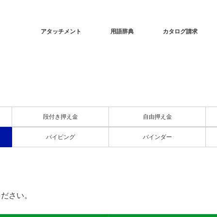
アタッチメント
用語辞典
カタログ請求
段付き押え金
自由押え金
パイピング
バインダー
ください。