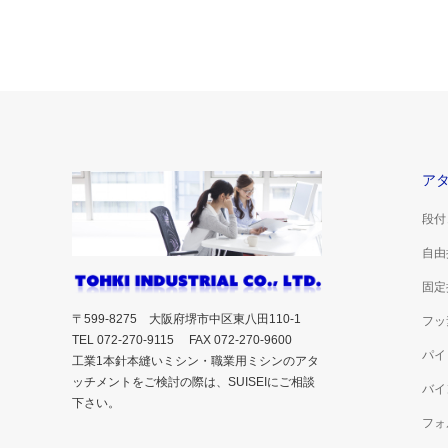
ア
段付
自由
固定
〒599-8275 大阪府堺市中区東八田110-1
フッ
TEL 072-270-9115 FAX 072-270-9600
パイ
工業1本針本縫いミシン・職業用ミシンのアタ
ッチメントをご検討の際は、SUISEIにご相談
バイ
下さい。
フォ