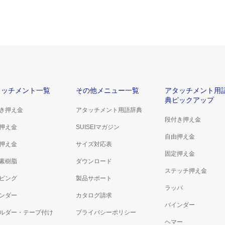
P112Mシリーズ
タッチメント一覧
その他メニュー一覧
アタッチメント用
典ピックアップ
き押え金
アタッチメント用語辞典
段付き押え金
押え金
SUISEIマガジン
自由押え金
押え金
サイズ対応表
固定押え金
素樹脂
ダウンロード
ステッチ押え金
ピング
製品サポート
ラッパ
ンダー
カタログ請求
バインダー
ルダー・テープ付け
プライバシーポリシー
ヘマー