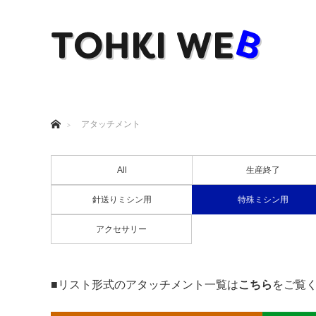
ホーム
アタッチメント
All
生産終了
針送りミシン用
特殊ミシン用
アクセサリー
■リスト形式のアタッチメント一覧は
こちら
をご覧