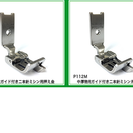
イド付き二本針ミシン用押え金
中厚物用ガイド付き二本針ミシ
リーズ
金