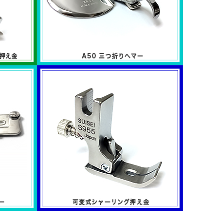
用押え金
三つ折りヘマー
A50シリーズ