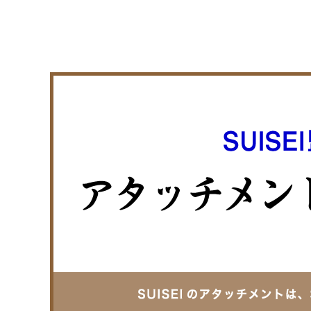
ジッパー
薄物用ガイド付き二本針ミシン用押え金
P112Bシリーズ