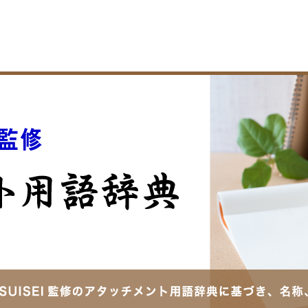
・ファスナー用押え金
三つ折りバインダー
A2Sシリーズ