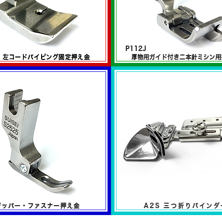
パイピング固定押え金
厚物用ガイド付き二本針ミシン
リーズ
P112Jシリーズ