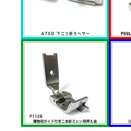
下二つ折りヘマー
左コード
A7SDシリーズ
P69Lシ