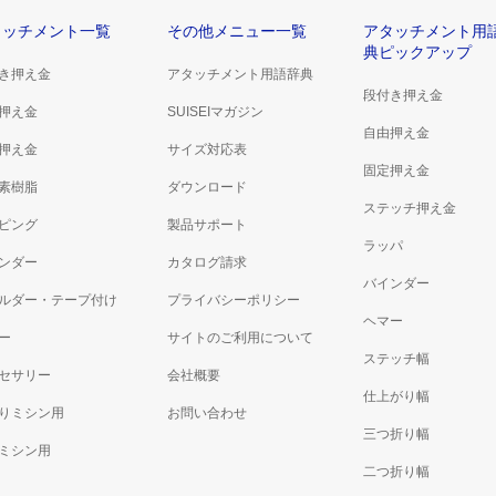
タッチメント一覧
その他メニュー一覧
アタッチメント用
典ピックアップ
き押え金
アタッチメント用語辞典
段付き押え金
押え金
SUISEIマガジン
自由押え金
押え金
サイズ対応表
固定押え金
素樹脂
ダウンロード
ステッチ押え金
ピング
製品サポート
ラッパ
ンダー
カタログ請求
バインダー
ルダー・テープ付け
プライバシーポリシー
ヘマー
ー
サイトのご利用について
ステッチ幅
セサリー
会社概要
仕上がり幅
りミシン用
お問い合わせ
三つ折り幅
ミシン用
二つ折り幅