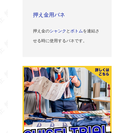
押え金用バネ
押え金の
シャンク
と
ボトム
を連結さ
せる時に使用するバネです。