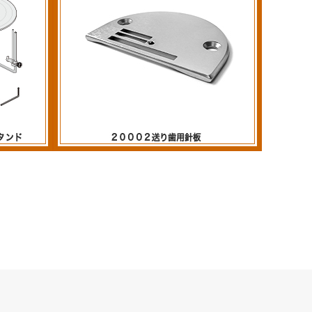
タンド
20002送り歯用針板