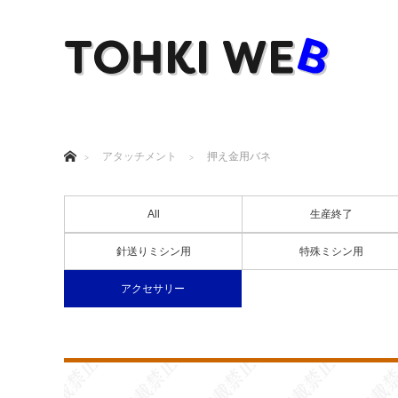
ホーム
アタッチメント
押え金用バネ
All
生産終了
針送りミシン用
特殊ミシン用
アクセサリー