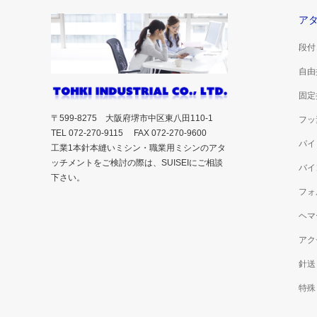
ア
段付
自由
固定
〒599-8275 大阪府堺市中区東八田110-1
フッ
TEL 072-270-9115 FAX 072-270-9600
パイ
工業1本針本縫いミシン・職業用ミシンのアタ
ッチメントをご検討の際は、SUISEIにご相談
バイ
下さい。
フォ
ヘマ
アク
針送
特殊