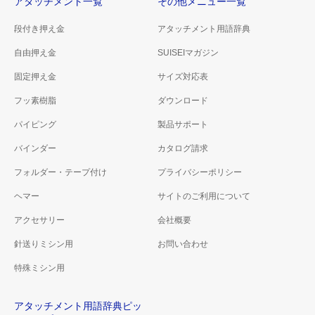
アタッチメント一覧
その他メニュー一覧
段付き押え金
アタッチメント用語辞典
自由押え金
SUISEIマガジン
固定押え金
サイズ対応表
フッ素樹脂
ダウンロード
パイピング
製品サポート
バインダー
カタログ請求
フォルダー・テープ付け
プライバシーポリシー
ヘマー
サイトのご利用について
アクセサリー
会社概要
針送りミシン用
お問い合わせ
特殊ミシン用
アタッチメント用語辞典ピッ