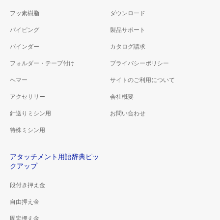
フッ素樹脂
ダウンロード
パイピング
製品サポート
バインダー
カタログ請求
フォルダー・テープ付け
プライバシーポリシー
ヘマー
サイトのご利用について
アクセサリー
会社概要
針送りミシン用
お問い合わせ
特殊ミシン用
アタッチメント用語辞典ピッ
クアップ
段付き押え金
自由押え金
固定押え金