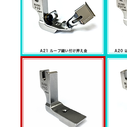
ループ縫い付け押え金
はみ出し
A21シリーズ
A20シリ