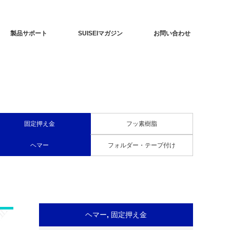
製品サポート
SUISEIマガジン
お問い合わせ
固定押え金
フッ素樹脂
ヘマー
フォルダー・テープ付け
ヘマー
,
固定押え金