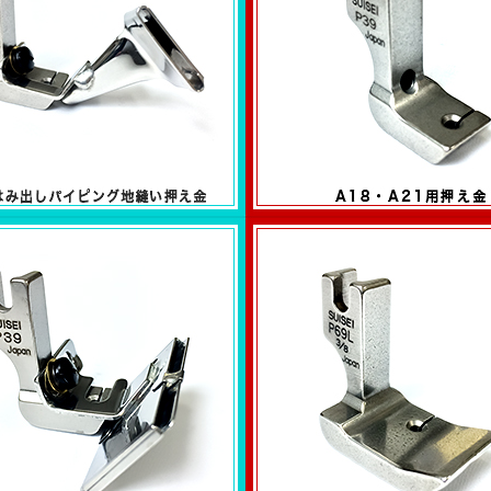
A18・A21用押え金
パイピング地縫い押え金
ーズ