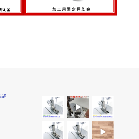
加工用固定押え金
語辞