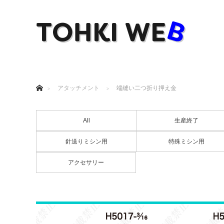
ホーム
アタッチメント
端縫い二つ折り押え金
All
生産終了
針送りミシン用
特殊ミシン用
アクセサリー