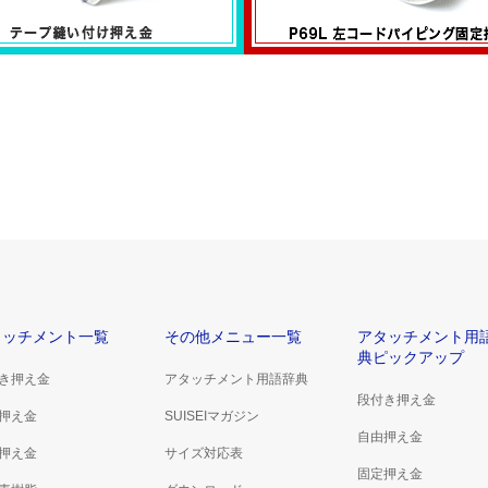
い付け押え金
左コードパイピング固定押え金
P69Lシリーズ
タッチメント一覧
その他メニュー一覧
アタッチメント用
典ピックアップ
き押え金
アタッチメント用語辞典
段付き押え金
押え金
SUISEIマガジン
自由押え金
押え金
サイズ対応表
固定押え金