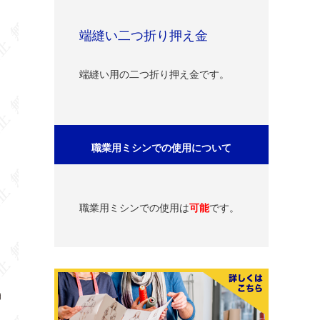
端縫い二つ折り押え金
端縫い用の二つ折り押え金です。
職業用ミシンでの使用について
職業用ミシンでの使用は
可能
です。