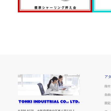
標準シャーリング押え金
テープ縫
ア
段付
自由
固定