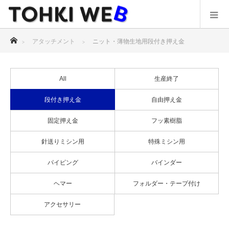
ホーム
アタッチメント
ニット・薄物生地用段付き押え金
All
生産終了
段付き押え金
自由押え金
固定押え金
フッ素樹脂
針送りミシン用
特殊ミシン用
パイピング
バインダー
ヘマー
フォルダー・テープ付け
アクセサリー