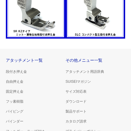
バインダー用段付き押え
A50三つ折りヘマー用押
金
え金
SCシリーズ
SHAシリーズ
アタッチメント一覧
その他メニュー一覧
段付き押え金
アタッチメント用語辞典
ニット・薄物生地用段付
コンパクト型左段付き押
自由押え金
き押え金
SUISEIマガジン
え金
SRシリーズ KZタイプ
SLCシリーズ
固定押え金
サイズ対応表
フッ素樹脂
ダウンロード
パイピング
製品サポート
バインダー
カタログ請求