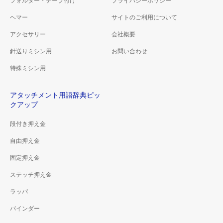
フォルダー・テープ付け
プライバシーポリシー
ヘマー
サイトのご利用について
アクセサリー
会社概要
針送りミシン用
お問い合わせ
特殊ミシン用
アタッチメント用語辞典ピッ
クアップ
段付き押え金
自由押え金
固定押え金
ステッチ押え金
ラッパ
バインダー