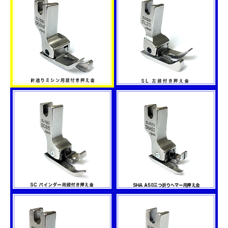
右段付き押え金
コンパクト型右段付き押
SRシリーズ
え金
SRCシリーズ
針送りミシン用段付き押
左段付き押え金
え金
SLシリーズ